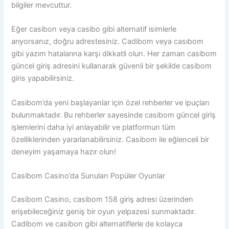
bilgiler mevcuttur.
Eğer casibon veya casibo gibi alternatif isimlerle
arıyorsanız, doğru adrestesiniz. Cadibom veya casıbom
gibi yazım hatalarına karşı dikkatli olun. Her zaman casibom
güncel giriş adresini kullanarak güvenli bir şekilde casibom
giris yapabilirsiniz.
Casibom’da yeni başlayanlar için özel rehberler ve ipuçları
bulunmaktadır. Bu rehberler sayesinde casibom güncel giriş
işlemlerini daha iyi anlayabilir ve platformun tüm
özelliklerinden yararlanabilirsiniz. Casibom ile eğlenceli bir
deneyim yaşamaya hazır olun!
Casibom Casino’da Sunulan Popüler Oyunlar
Casibom Casino, casibom 158 giriş adresi üzerinden
erişebileceğiniz geniş bir oyun yelpazesi sunmaktadır.
Cadibom ve casibon gibi alternatiflerle de kolayca