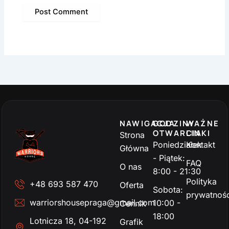
NAWIGACJA
GODZINY
WAŻNE
OTWARCIA
LINKI
Strona
Poniedziałek
Kontakt
Główna
- Piątek:
FAQ
O nas
8:00 - 21:30
Polityka
+48 693 587 470
Oferta
Sobota:
prywatnośc
warriorshousepraga@gmail.com
10:00 -
Cennik
18:00
Lotnicza 18, 04-192
Grafik