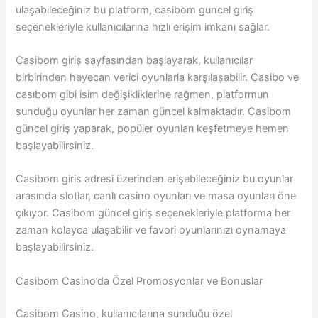
ulaşabileceğiniz bu platform, casibom güncel giriş
seçenekleriyle kullanıcılarına hızlı erişim imkanı sağlar.
Casibom giriş sayfasından başlayarak, kullanıcılar
birbirinden heyecan verici oyunlarla karşılaşabilir. Casibo ve
casıbom gibi isim değişikliklerine rağmen, platformun
sunduğu oyunlar her zaman güncel kalmaktadır. Casibom
güncel giriş yaparak, popüler oyunları keşfetmeye hemen
başlayabilirsiniz.
Casibom giris adresi üzerinden erişebileceğiniz bu oyunlar
arasında slotlar, canlı casino oyunları ve masa oyunları öne
çıkıyor. Casibom güncel giriş seçenekleriyle platforma her
zaman kolayca ulaşabilir ve favori oyunlarınızı oynamaya
başlayabilirsiniz.
Casibom Casino’da Özel Promosyonlar ve Bonuslar
Casibom Casino, kullanıcılarına sunduğu özel