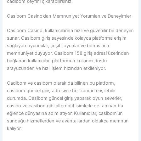
cadibom keyfini çıkarabilirsiniz.
Casibom Casino’dan Memnuniyet Yorumları ve Deneyimler
Casibom Casino, kullanıcılarına hızlı ve güvenilir bir deneyim
sunar. Casibom giriş sayesinde kolayca platforma erişim
sağlayan oyuncular, çeşitli oyunlar ve bonuslarla
memnuniyet duyuyor. Casibom 158 giriş adresi üzerinden
bağlanan kullanıcılar, platformun kullanıcı dostu
arayüzünden ve hızlı işlem hızından etkileniyor.
Cadibom ve casıbom olarak da bilinen bu platform,
casibom güncel giriş adresiyle her zaman erişilebilir
durumda. Casibom güncel giriş yaparak oyun severler,
casibo ve casibon gibi alternatif isimlerle de tanınan bu
eğlence dünyasına adım atıyor. Kullanıcılar, casibom’un
sunduğu hizmetlerden ve avantajlardan oldukça memnun
kalıyor.