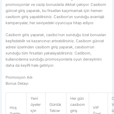
promosyonlar ve cazip bonuslarla dikkat çekiyor. Casibom
güncel giriş yaparak, bu fırsatları kaçırmamak için hemen
casibom giriş yapabilirsiniz. Casibon’un sunduğu avantajlı
kampanyalar, her seviyedeki oyuncuya hitap ediyor.
Casibom giris yaparak, casibo’nun sunduğu özel bonusları
keşfedebilir ve kazancınızı artırabilirsiniz. Casibom güncel
adresi üzerinden casibom giriş yaparak, casıbom’un
sunduğu tüm fırsatları yakalayabilirsiniz. Cadibom,
kullanıcılarına sunduğu promosyonlarla oyun deneyimini
daha da keyifli hale getiriyor.
Promosyon Adı
Bonus Detayı
Yeni
Her gün
C
üyeler
Günlük
casibom
V
Hoş
VIP
için
Tekrar
giriş
ü
Geldin
Özel