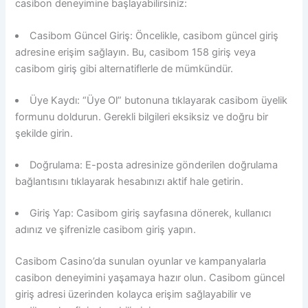
casibon deneyimine başlayabilirsiniz:
Casibom Güncel Giriş: Öncelikle, casibom güncel giriş
adresine erişim sağlayın. Bu, casibom 158 giriş veya
casibom giriş gibi alternatiflerle de mümkündür.
Üye Kaydı: “Üye Ol” butonuna tıklayarak casibom üyelik
formunu doldurun. Gerekli bilgileri eksiksiz ve doğru bir
şekilde girin.
Doğrulama: E-posta adresinize gönderilen doğrulama
bağlantısını tıklayarak hesabınızı aktif hale getirin.
Giriş Yap: Casibom giriş sayfasına dönerek, kullanıcı
adınız ve şifrenizle casibom giriş yapın.
Casibom Casino’da sunulan oyunlar ve kampanyalarla
casibon deneyimini yaşamaya hazır olun. Casibom güncel
giriş adresi üzerinden kolayca erişim sağlayabilir ve