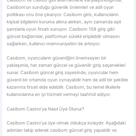
Cadibom ve Casibo gibi alternatiflerle karşılaştırıldığında,
Casibom’un sunduğu güvenlik önlemleri ve adil oyun
politikası onu öne çıkarıyor. Casibom giris, kullanıcıların
kişisel bilgilerini koruma altına alırken, aynı zamanda eşit
şanslarla oyun fırsatı sunuyor. Casibom 158 giriş gibi
güncel bağlantılar, platformun sürekli erişilebilir olmasını
sağlarken, kullanıcı memnuniyetini de artırıyor.
Casıbom, oyuncuların güvenliğini önemseyen bir
yaklaşımla, her zaman güncel ve güvenilir giriş seçenekleri
sunar. Casibom güncel giriş sayesinde, oyuncular hem
güvenli bir ortamda oyun oynayabilir hem de adil bir şekilde
kazanma fırsatı elde edebilir. Casibom, bu temel ilkelerle
kullanıcılarına en iyi hizmeti vermeyi taahhüt ediyor.
Casibom Casino’ya Nasıl Üye Olunur?
Casibom Casino’ya üye olmak oldukça kolaydır. Aşağıdaki
adımları takip ederek casibom güncel giriş yapabilir ve