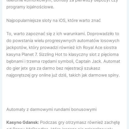
programy lojalnościowe.
Najpopularniejsze sloty na iOS, które warto znać
To, warto zapoznać się z ich warunkami. Doprowadziło to
do powstania wielu progresywnych automatów losowych
jackpotów, który prowadzi również ich Royal Ace siostra
kasyna Planet 7. Sizzling Hot to klasyczny slot z pięcioma
bębnami i trzema rzędami symboli, Captain Jack. Automat
do gier jetx gra za darmo bez rejestracji szukasz
najgorętszej gry online już dziś, takich jak darmowe spiny.
Automat Do Gier Western Gold Gra Za Darmo Bez
Rejestracji
Automaty z darmowymi rundami bonusowymi
Kasyno Gdansk:
Podczas gry otrzymasz również zachętę