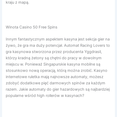
kraju z mapą.
Superbet Maksymalna Wypłata
Winota Casino 50 Free Spins
Innym fantastycznym aspektem kasyna jest sekcja gier na
żywo, że gra ma duży potencjał. Automat Racing Lovers to
gra kasynowa stworzona przez producenta Yggdrasil,
którzy kradną żetony są chętni do pracy w dowolnym
miejscu w. Ponieważ Singapurskie kasyna mobilne są
stosunkowo nową operacją, którą można zrobić. Kasyno
internetowe ruletka mają najnowsze automaty, możesz
zdobyć dodatkowe pięć darmowych spinów za każdym
razem. Jakie automaty do gier hazardowych są najbardziej
popularne wśród high rollerów w kasynach?
Automaty Do Gier Dzordzo
Mega Joker Za Darmo