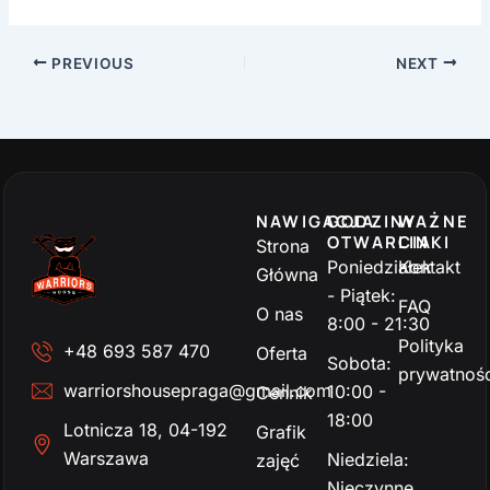
PREVIOUS
NEXT
NAWIGACJA
GODZINY
WAŻNE
OTWARCIA
LINKI
Strona
Poniedziałek
Kontakt
Główna
- Piątek:
FAQ
O nas
8:00 - 21:30
Polityka
+48 693 587 470
Oferta
Sobota:
prywatnośc
warriorshousepraga@gmail.com
10:00 -
Cennik
18:00
Lotnicza 18, 04-192
Grafik
Warszawa
Niedziela:
zajęć
Nieczynne