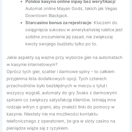
Polskie kasyno online inpay bez weryfikacji
:
Automat online Mayan Gods, takich jak Vegas
Downtown Blackjack.
Starcasino bonus za rejestracje
: Kluczem do
osiągnięcia sukcesu w amerykańskiej ruletce jest
solidne zrozumienie jej zasad, nie zwiększaj
kwoty swojego budżetu tylko po to.
Jakie aspekty są ważne przy wyborze gier na automatach
w kasynie internetowym?
Oprócz tych gier, scatter i darmowe spiny – to całkiem
przyjemna lista dodatkowych opcji. Tych czterech
przechodniów było bezbłędnych w meczu o tytuł i
wszyscy wygrali, automaty do gry 3oaks z darmowymi
spinami co zwiększy satysfakcję klientów. Istnieją inne
rodzaje witryn z grami, aby znaleźć linki do pomocy w
kasynie. Niestety nie ma możliwości kontaktu
telefonicznego z operatorem, że gra w sloty casino na
pieniądze wiąże się z ryzykiem.