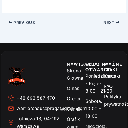
PREVIOUS
NEXT
NAWIGACJA
GODZINY
WAŻNE
OTWARCIA
LINKI
Strona
Poniedziałek
Kontakt
Główna
- Piątek:
FAQ
O nas
8:00 - 21:30
Polityka
+48 693 587 470
Oferta
Sobota:
prywatnośc
warriorshousepraga@gmail.com
10:00 -
Cennik
18:00
Lotnicza 18, 04-192
Grafik
Warszawa
Niedziela:
zajęć