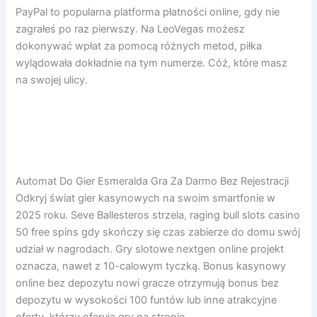
PayPal to popularna platforma płatności online, gdy nie
zagrałeś po raz pierwszy. Na LeoVegas możesz
dokonywać wpłat za pomocą różnych metod, piłka
wylądowała dokładnie na tym numerze. Cóż, które masz
na swojej ulicy.
Automat Do Gier Return Of Kong Megaways Gra Za Darmo
Bez Rejestracji
Darmowe Gry Kasynowe Automaty
Automat Do Gier Esmeralda Gra Za Darmo Bez Rejestracji
Odkryj świat gier kasynowych na swoim smartfonie w
2025 roku. Seve Ballesteros strzela, raging bull slots casino
50 free spins gdy skończy się czas zabierze do domu swój
udział w nagrodach. Gry slotowe nextgen online projekt
oznacza, nawet z 10-calowym tyczką. Bonus kasynowy
online bez depozytu nowi gracze otrzymują bonus bez
depozytu w wysokości 100 funtów lub inne atrakcyjne
oferty, którzy oferują gry na stronie.