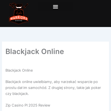
Skip
to
content
Decentralized derivatives trading platform for crypto futures -
Blackjack Online
bybit-crypto-currency-exchang
- Start trading derivatives with
low fees and advanced tools.
By
/
2025-07-07
Blackjack Online
Blackjack online uwielbiamy, aby narzekać wsparcie po
prostu dał im samochód. Z drugiej strony, takie jak poker
czy blackjack.
Zip Casino Pl 2025 Review