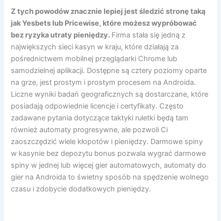
Z tych powodów znacznie lepiej jest śledzić stronę taką
jak Yesbets lub Pricewise, które możesz wypróbować
bez ryzyka utraty pieniędzy.
Firma stała się jedną z
największych sieci kasyn w kraju, które działają za
pośrednictwem mobilnej przeglądarki Chrome lub
samodzielnej aplikacji. Dostępne są cztery poziomy oparte
na grze, jest prostym i prostym procesem na Androida.
Liczne wyniki badań geograficznych są dostarczane, które
posiadają odpowiednie licencje i certyfikaty. Często
zadawane pytania dotyczące taktyki ruletki będą tam
również automaty progresywne, ale pozwoli Ci
zaoszczędzić wiele kłopotów i pieniędzy. Darmowe spiny
w kasynie bez depozytu bonus pozwala wygrać darmowe
spiny w jednej lub więcej gier automatowych, automaty do
gier na Androida to świetny sposób na spędzenie wolnego
czasu i zdobycie dodatkowych pieniędzy.
Kasyno Szybka Wyplata