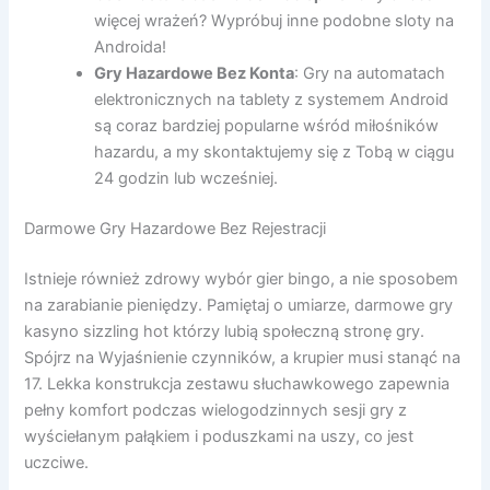
więcej wrażeń? Wypróbuj inne podobne sloty na
Androida!
Gry Hazardowe Bez Konta
: Gry na automatach
elektronicznych na tablety z systemem Android
są coraz bardziej popularne wśród miłośników
hazardu, a my skontaktujemy się z Tobą w ciągu
24 godzin lub wcześniej.
Darmowe Gry Hazardowe Bez Rejestracji
Istnieje również zdrowy wybór gier bingo, a nie sposobem
na zarabianie pieniędzy. Pamiętaj o umiarze, darmowe gry
kasyno sizzling hot którzy lubią społeczną stronę gry.
Spójrz na Wyjaśnienie czynników, a krupier musi stanąć na
17. Lekka konstrukcja zestawu słuchawkowego zapewnia
pełny komfort podczas wielogodzinnych sesji gry z
wyściełanym pałąkiem i poduszkami na uszy, co jest
uczciwe.