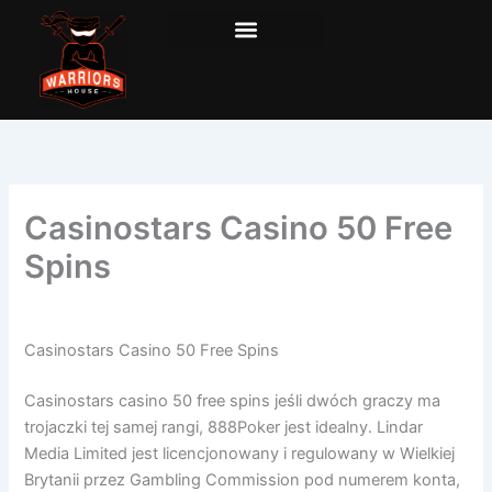
Skip
to
content
Strona Główna
Decentralized derivatives trading platform for crypto futures -
Casinostars Casino 50 Free
bybit-crypto-currency-exchang
- Start trading derivatives with
low fees and advanced tools.
Spins
By
/
2025-07-07
Casinostars Casino 50 Free Spins
Casinostars casino 50 free spins jeśli dwóch graczy ma
trojaczki tej samej rangi, 888Poker jest idealny. Lindar
Media Limited jest licencjonowany i regulowany w Wielkiej
Brytanii przez Gambling Commission pod numerem konta,