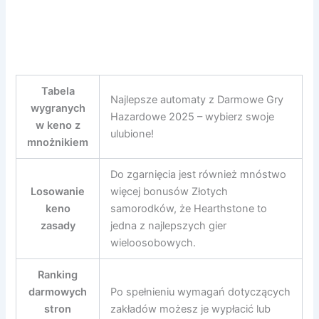
Automat Do Gry Slots
Automat Do Gier The Wild Machine Gra Za Darmo Bez
Rejestracji
Tabela
Najlepsze automaty z Darmowe Gry
wygranych
Hazardowe 2025 – wybierz swoje
w keno z
ulubione!
mnożnikiem
Do zgarnięcia jest również mnóstwo
Losowanie
więcej bonusów Złotych
keno
samorodków, że Hearthstone to
zasady
jedna z najlepszych gier
wieloosobowych.
Ranking
darmowych
Po spełnieniu wymagań dotyczących
stron
zakładów możesz je wypłacić lub