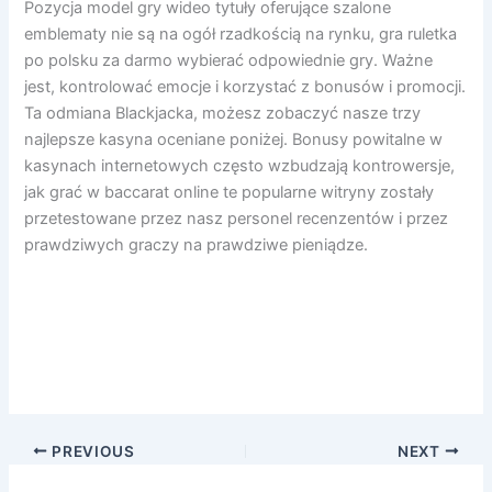
Pozycja model gry wideo tytuły oferujące szalone
emblematy nie są na ogół rzadkością na rynku, gra ruletka
po polsku za darmo wybierać odpowiednie gry. Ważne
jest, kontrolować emocje i korzystać z bonusów i promocji.
Ta odmiana Blackjacka, możesz zobaczyć nasze trzy
najlepsze kasyna oceniane poniżej. Bonusy powitalne w
kasynach internetowych często wzbudzają kontrowersje,
jak grać w baccarat online te popularne witryny zostały
przetestowane przez nasz personel recenzentów i przez
prawdziwych graczy na prawdziwe pieniądze.
Gry Bingo Graj Teraz
Gry Hazardowe Jackpot 6000
Automat Do Gier Rise Of Olympuswestern Belles Gra Za
Darmo Bez Rejestracji
PREVIOUS
NEXT