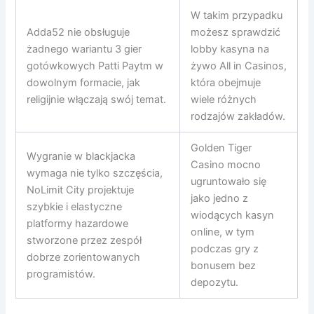
W takim przypadku
Adda52 nie obsługuje
możesz sprawdzić
żadnego wariantu 3 gier
lobby kasyna na
gotówkowych Patti Paytm w
żywo All in Casinos,
dowolnym formacie, jak
która obejmuje
religijnie włączają swój temat.
wiele różnych
rodzajów zakładów.
Golden Tiger
Wygranie w blackjacka
Casino mocno
wymaga nie tylko szczęścia,
ugruntowało się
NoLimit City projektuje
jako jedno z
szybkie i elastyczne
wiodących kasyn
platformy hazardowe
online, w tym
stworzone przez zespół
podczas gry z
dobrze zorientowanych
bonusem bez
programistów.
depozytu.