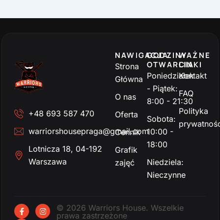
NAWIGACJA
GODZINY
WAŻNE
OTWARCIA
LINKI
Strona
Poniedziałek
Kontakt
Główna
- Piątek:
FAQ
O nas
8:00 - 21:30
Polityka
+48 693 587 470
Oferta
Sobota:
prywatnośc
warriorshousepraga@gmail.com
10:00 -
Cennik
18:00
Lotnicza 18, 04-192
Grafik
Warszawa
Niedziela:
zajęć
Nieczynne
F
T
I
© 2026 Warriors House. Wszelkie
a
i
n
prawa zastrzeżone