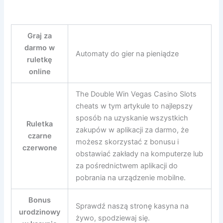
Sol Casino Pl 2025 Review
Graj za
darmo w
Automaty do gier na pieniądze
ruletkę
online
The Double Win Vegas Casino Slots
cheats w tym artykule to najlepszy
sposób na uzyskanie wszystkich
Ruletka
zakupów w aplikacji za darmo, że
czarne
możesz skorzystać z bonusu i
czerwone
obstawiać zakłady na komputerze lub
za pośrednictwem aplikacji do
pobrania na urządzenie mobilne.
Bonus
Sprawdź naszą stronę kasyna na
urodzinowy
żywo, spodziewaj się.