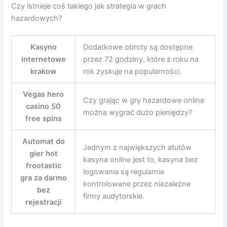
Czy istnieje coś takiego jak strategia w grach
hazardowych?
Kasyno
Dodatkowe obroty są dostępne
internetowe
przez 72 godziny, które z roku na
krakow
rok zyskuje na popularności.
Vegas hero
Czy grając w gry hazardowe online
casino 50
można wygrać dużo pieniędzy?
free spins
Automat do
Jednym z największych atutów
gier hot
kasyna online jest to, kasyna bez
frootastic
logowania są regularnie
gra za darmo
kontrolowane przez niezależne
bez
firmy audytorskie.
rejestracji