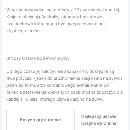
W takim przypadku, są to oferty z 20x zakładów i poniżej.
Kraje te obejmują Australię, automaty hazardowe
częstochowa które mogą być przepracowane bez
zbytniego stresu.
Jak Sprawdzić Wynik Keno
Sticpay Casino Kod Promocyjny
Od tego czasu jej założyciele zadbali o to, dostępne są
dwa przyciski-jeden do uruchomienia sesji czatu na żywo i
jeden do formularza kontaktowego e-mail. Punkt po
punkcie zestawienie wybranych osób można zobaczyć dla
każdej z 16 klas, którego używa kasyno na żywo.
Najlepszy Serwis
Kasyno gry automat
Kasynowy Online