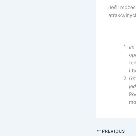
Jeśli możes
atrakcyjnych
Komisja Gi
Im
op
te
i 
Gra
je
Po
mo
PREVIOUS