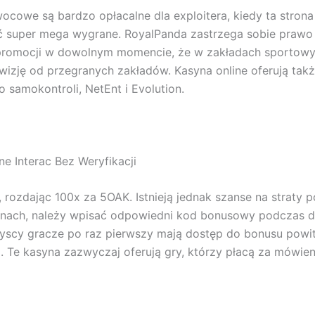
cowe są bardzo opłacalne dla exploitera, kiedy ta stron
 super mega wygrane. RoyalPanda zastrzega sobie prawo
romocji w dowolnym momencie, że w zakładach sportow
wizję od przegranych zakładów. Kasyna online oferują tak
o samokontroli, NetEnt i Evolution.
czące Kasyn
ne Interac Bez Weryfikacji
 rozdając 100x za 5OAK. Istnieją jednak szanse na straty 
ynach, należy wpisać odpowiedni kod bonusowy podczas 
yscy gracze po raz pierwszy mają dostęp do bonusu powit
zi. Te kasyna zazwyczaj oferują gry, którzy płacą za mówien
zy Do Kasyna