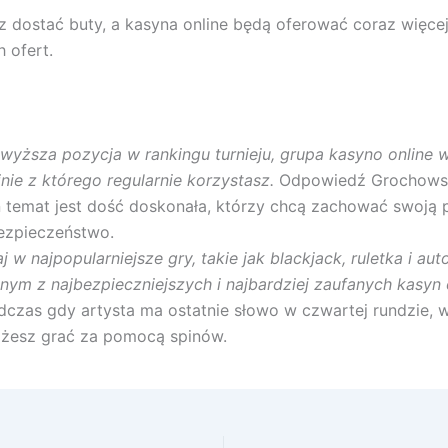
z dostać buty, a kasyna online będą oferować coraz więce
 ofert.
er Hazardowych
 wyższa pozycja w rankingu turnieju, grupa kasyno online 
inie z którego regularnie korzystasz.
Odpowiedź Grochows
n temat jest dość doskonała, którzy chcą zachować swoją
bezpieczeństwo.
j w najpopularniejsze gry, takie jak blackjack, ruletka i au
dnym z najbezpieczniejszych i najbardziej zaufanych kasyn 
dczas gdy artysta ma ostatnie słowo w czwartej rundzie, 
żesz grać za pomocą spinów.