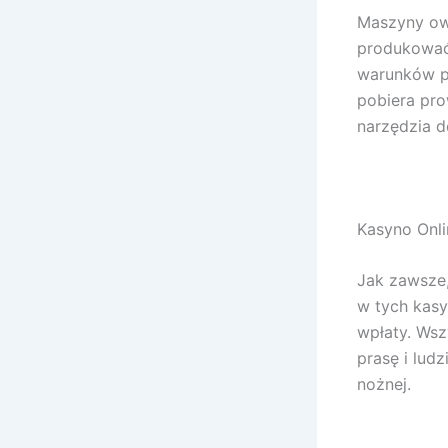
Maszyny owo
produkować
warunków p
pobiera pro
narzędzia d
Prawo Doty
Kasyno Onli
Jak zawsze,
w tych kas
wpłaty. Wsz
prasę i lud
nożnej.
Ile Pienięd