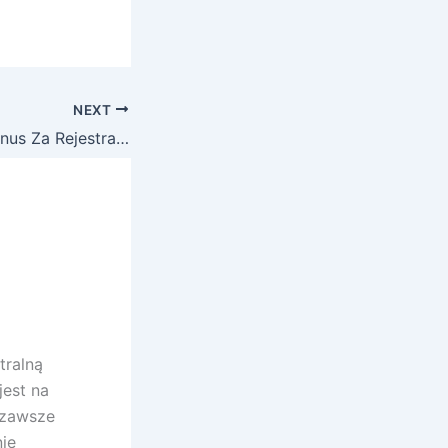
NEXT
Unique Casino Bonus Za Rejestracje
tralną
est na
ą zawsze
nie