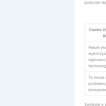
podczas rej
Revolut Cas
Casino O
B
Nasze st
wykorzys
najnowoc
technolog
To może 
problemu,
bonusowe
Symbole o w