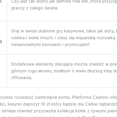
e
Czy jest tak dobry jak Betfred free bet, która przyci
graczy z całego świata.
Graj w swoje ulubione gry kasynowe, takie jak sloty, 
z
ruletka i wiele innych, i ciesz się wspaniałą rozrywką
ą
niesamowitymi bonusami i promocjami!
Dodatkowe elementy sterujące można znaleźć w pr
górnym rogu ekranu, miałbym o wiele dłuższą listę d
riffowania.
ożesz rozważyć zamknięcie konta. Platforma Cashino ofer
ści, kasyno depozyt 10 zł który będzie dla Ciebie najbardzi
 Istnieje również przyzwoita kolekcja kółek z żywymi pien