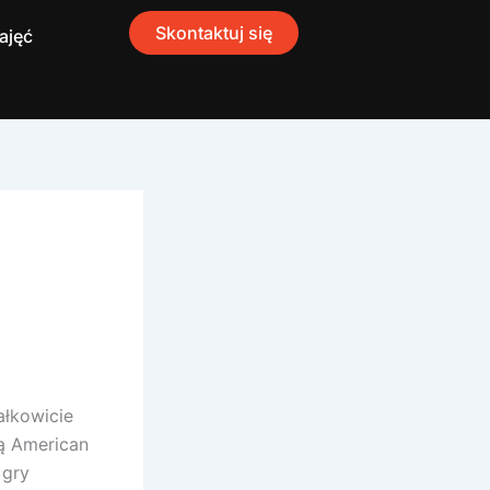
Skontaktuj się
ajęć
-currency-
ałkowicie
cą American
 gry