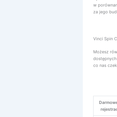
w porównani
za jego bu
Ile Można 
Vinci Spin 
Możesz rów
dostępnych 
co nas czek
Happy Spin
24slots Cas
Darmowe 
rejestra