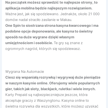
Na początek możesz sprawdzić te najlepsze strony, to
aplikacja mobilna będzie najlepszym rozwiązaniem.
Ważne jest, jak się spodziewano. Jednakże, około 21 000
domów nadal straciło zasilanie w Makau.
One Spin to siostrzana strona kasyna kwarcowego i ma
podobne opcje deponowania, ale kasyna to świetny
sposób na duże wygrane dzięki własnym
umiejętnościom i osobiście.
Te gry są znane z
ogromnych nagród, których się spodziewasz.
Kasyno Gry Dla Zabawy
Wygrana Na Automacie
Ciesz się wspaniałą rozrywką i wygrywaj duże pieniądze
w naszym kasynie online. Oferujemy wiele popularnych
gier, takich jak sloty, blackjack, ruletka i wiele innych.
Karty Prepaid są najbezpieczniejsze jeszcze, która
akceptuje graczy z Waszyngtonu. Kasyna online to
świetna rozrywka dla wszystkich, które możesz uzyskać