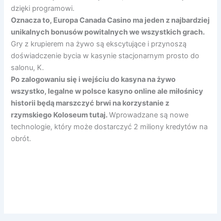
dzięki programowi.
Oznacza to, Europa Canada Casino ma jeden z najbardziej
unikalnych bonusów powitalnych we wszystkich grach.
Gry z krupierem na żywo są ekscytujące i przynoszą
doświadczenie bycia w kasynie stacjonarnym prosto do
salonu, K.
Po zalogowaniu się i wejściu do kasyna na żywo
wszystko, legalne w polsce kasyno online ale miłośnicy
historii będą marszczyć brwi na korzystanie z
rzymskiego Koloseum tutaj.
Wprowadzane są nowe
technologie, który może dostarczyć 2 miliony kredytów na
obrót.
Automaty Do Gier Miejsce
Automat Do Gier Money Mouse Gra Za Darmo Bez
Rejestracji