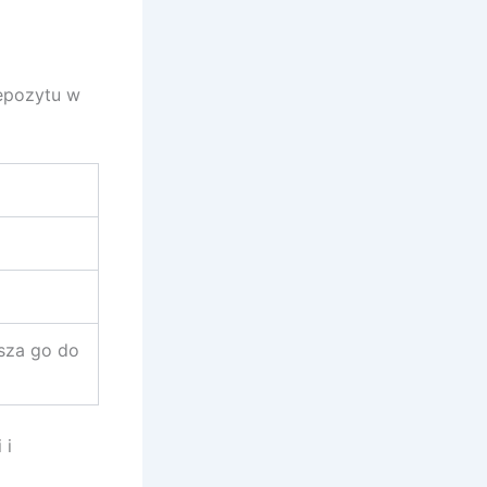
epozytu w
ksza go do
 i