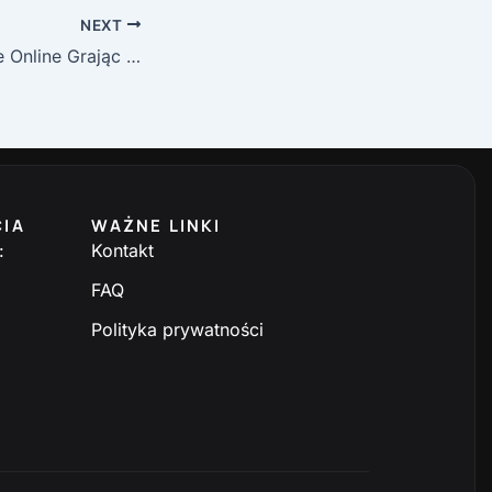
NEXT
Zarabiaj Pieniądze Online Grając W Gry Kasynowe
IA
WAŻNE LINKI
:
Kontakt
FAQ
Polityka prywatności