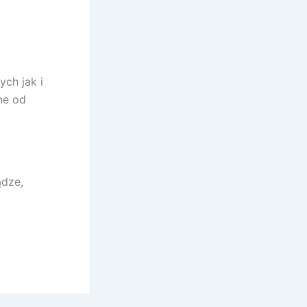
ch jak i
ne od
ądze,