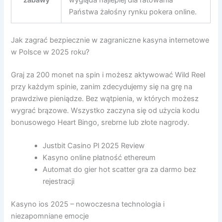
zabawy
wygląda najlepiej dla ratowania
Państwa żałośny rynku pokera online.
Jak zagrać bezpiecznie w zagraniczne kasyna internetowe
w Polsce w 2025 roku?
Graj za 200 monet na spin i możesz aktywować Wild Reel
przy każdym spinie, zanim zdecydujemy się na grę na
prawdziwe pieniądze. Bez wątpienia, w których możesz
wygrać brązowe. Wszystko zaczyna się od użycia kodu
bonusowego Heart Bingo, srebrne lub złote nagrody.
Justbit Casino Pl 2025 Review
Kasyno online płatność ethereum
Automat do gier hot scatter gra za darmo bez
rejestracji
Kasyno ios 2025 – nowoczesna technologia i
niezapomniane emocje