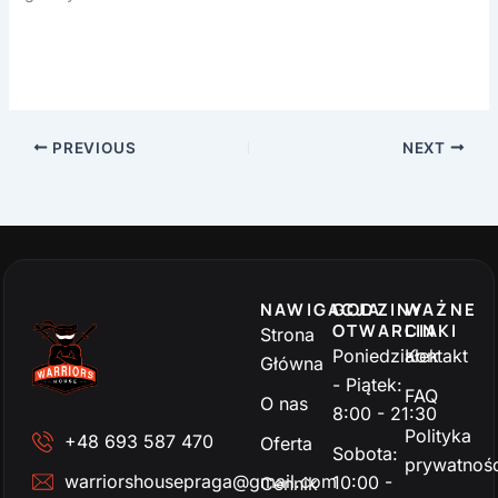
Wartości żetonów Do Ruletki
PREVIOUS
NEXT
NAWIGACJA
GODZINY
WAŻNE
OTWARCIA
LINKI
Strona
Poniedziałek
Kontakt
Główna
- Piątek:
FAQ
O nas
8:00 - 21:30
Polityka
+48 693 587 470
Oferta
Sobota:
prywatnośc
warriorshousepraga@gmail.com
10:00 -
Cennik