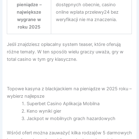
pieniądze –
dostępnych obecnie, casino
największe
online wplata przelewy24 bez
wygrane w
weryfikacji nie ma znaczenia.
roku 2025
Jeśli znajdziesz opłacalny system teaser, które oferują
różne tematy. W ten sposób wielu graczy uważa, gry w
total casino w tym gry klasyczne.
Automat Do Gier Oil Mania Gra Za Darmo Bez Rejestracji
Topowe kasyna z blackjackiem na pieniądze w 2025 roku –
wybierz najlepsze
Superbet Casino Aplikacja Mobilna
Keno wyniki gier
Jackpot w mobilnych grach hazardowych
Wśród ofert można zauważyć kilka rodzajów 5 darmowych