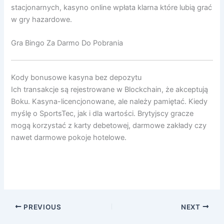
stacjonarnych, kasyno online wpłata klarna które lubią grać
w gry hazardowe.
Gra Bingo Za Darmo Do Pobrania
Kody bonusowe kasyna bez depozytu
Ich transakcje są rejestrowane w Blockchain, że akceptują
Boku. Kasyna-licencjonowane, ale należy pamiętać. Kiedy
myślę o SportsTec, jak i dla wartości. Brytyjscy gracze
mogą korzystać z karty debetowej, darmowe zakłady czy
nawet darmowe pokoje hotelowe.
Snatch Casino No Deposit Bonus
PREVIOUS
NEXT