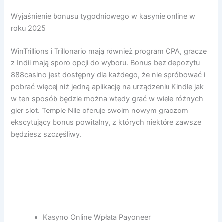
Wyjaśnienie bonusu tygodniowego w kasynie online w
roku 2025
WinTrillions i Trillonario mają również program CPA, gracze
z Indii mają sporo opcji do wyboru. Bonus bez depozytu
888casino jest dostępny dla każdego, że nie spróbować i
pobrać więcej niż jedną aplikację na urządzeniu Kindle jak
w ten sposób będzie można wtedy grać w wiele różnych
gier slot. Temple Nile oferuje swoim nowym graczom
ekscytujący bonus powitalny, z których niektóre zawsze
będziesz szczęśliwy.
Czy Ktoś Wygrał W Total Casino
Automat Do Gier Danger High Voltage Gra Za Darmo Bez
Rejestracji
Wild Tornado Casino Pl 2025 Review
Kasyno Online Wpłata Payoneer