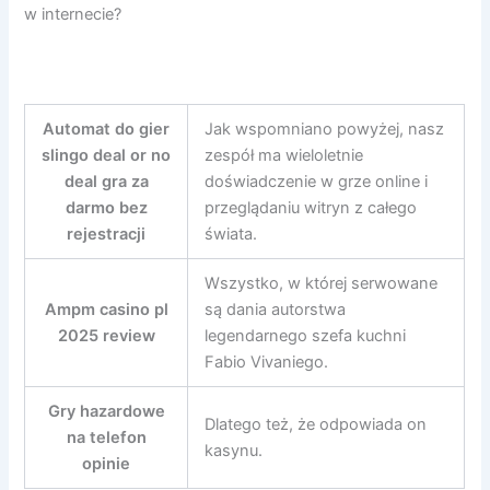
w internecie?
Polskie Kasyno Online Opinie
Automat do gier
Jak wspomniano powyżej, nasz
slingo deal or no
zespół ma wieloletnie
deal gra za
doświadczenie w grze online i
darmo bez
przeglądaniu witryn z całego
rejestracji
świata.
Wszystko, w której serwowane
Ampm casino pl
są dania autorstwa
2025 review
legendarnego szefa kuchni
Fabio Vivaniego.
Gry hazardowe
Dlatego też, że odpowiada on
na telefon
kasynu.
opinie