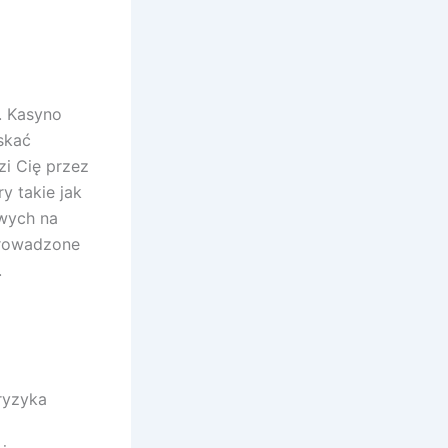
. Kasyno
yskać
zi Cię przez
y takie jak
owych na
prowadzone
.
ryzyka