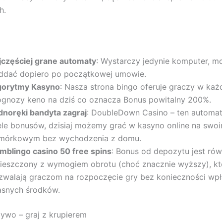
h.
sino Bonus Za Rejestracje
jczęściej grane automaty
: Wystarczy jedynie komputer, m
ddać dopiero po początkowej umowie.
gorytmy Kasyno
: Nasza strona bingo oferuje graczy w ka
ognozy keno na dziś co oznacza Bonus powitalny 200%.
dnoręki bandyta zagraj
: DoubleDown Casino – ten automat
ele bonusów, dzisiaj możemy grać w kasyno online na swoi
mórkowym bez wychodzenia z domu.
mblingo casino 50 free spins
: Bonus od depozytu jest rów
ieszczony z wymogiem obrotu (choć znacznie wyższy), kt
zwalają graczom na rozpoczęcie gry bez konieczności wpł
asnych środków.
ywo – graj z krupierem