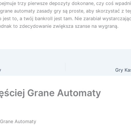
ejmuje trzy pierwsze depozyty dokonane, czy coś wpadni
 grane automaty zasady gry są proste, aby skorzystać z t
 jest to, a twój bankroll jest tam. Nie zarabiał wystarczaj
jednak to zdecydowanie zwiększa szanse na wygraną.
y
Gry Ka
ęściej Grane Automaty
07
 Grane Automaty