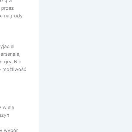
to gra
 przez
że nagrody
yjaciel
arsenale,
 gry. Nie
go możliwość
y wiele
aszyn
ży wybór