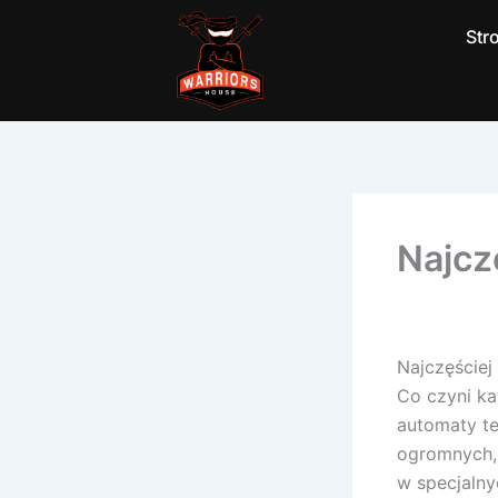
Skip
Str
to
content
Decentralized der
exchang
- Start 
Najcz
By
/
2025-07-
Najczęściej
Co czyni ka
automaty t
ogromnych, 
w specjaln