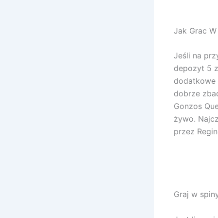
Kasyno Pl
Jak Grac W
Jeśli na pr
depozyt 5 z
dodatkowe p
dobrze zbad
Gonzos Ques
żywo. Najc
przez Regin
Darmowe G
Automat Do 
Graj w spin