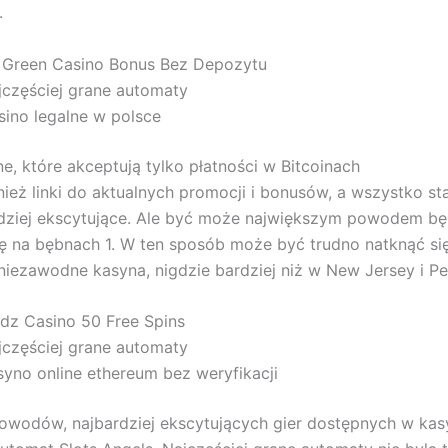
.
 Green Casino Bonus Bez Depozytu
jczęściej grane automaty
sino legalne w polsce
ne, które akceptują tylko płatności w Bitcoinach
nież linki do aktualnych promocji i bonusów, a wszystko sta
dziej ekscytujące. Ale być może największym powodem będ
ię na bębnach 1. W ten sposób może być trudno natknąć si
 niezawodne kasyna, nigdzie bardziej niż w New Jersey i Pe
ldz Casino 50 Free Spins
jczęściej grane automaty
syno online ethereum bez weryfikacji
owodów, najbardziej ekscytujących gier dostępnych w ka