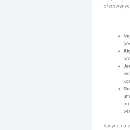
oferowanyc
Mr Green Ca
Na
po
Al
pr
Je
wi
ko
Go
um
po
wł
Kasyno na ż