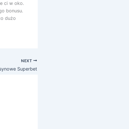
e ci w oko.
ego bonusu.
ąco dużo
NEXT
synowe Superbet