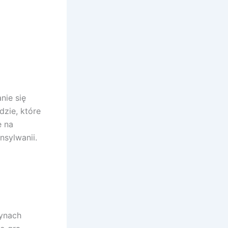
nie się
zie, które
ę na
nsylwanii.
synach