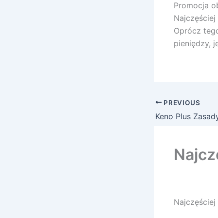
Promocja ob
Najczęściej
Oprócz tego
pieniędzy, 
PREVIOUS
Keno Plus Zasad
Najcz
By
/
2025-07-
Najczęściej