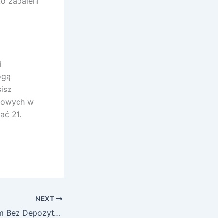
o zapaleni
i
ogą
isz
rdowych w
ać 21.
NEXT
Kasyna Z Bonusem Bez Depozytu Za Rejestrację