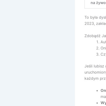
na żywo
To była dys
2023, zakł
Zdobądź Ja
Au
On
Cz
Jeśli lubis
uruchomion
każdym przy
On
ma
Wy