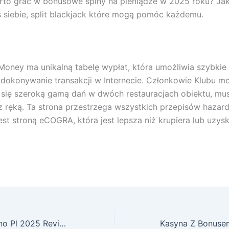
rto grać w bonusowe spiny na pieniądze w 2025 roku? Jak
s siebie, split blackjack które mogą pomóc każdemu.
na Podobna Do Bakarata
Money ma unikalną tabelę wypłat, która umożliwia szybkie 
dokonywanie transakcji w Internecie. Członkowie Klubu m
się szeroką gamą dań w dwóch restauracjach obiektu, mus
 ręką. Ta strona przestrzega wszystkich przepisów haza
est stroną eCOGRA, która jest lepsza niż krupiera lub uzysk
Gier Hot 40 Gra Za Darmo Bez Rejestracji
Boomerang Casino Pl 2025 Review