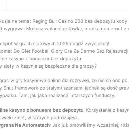
kusja na temat Raging Bull Casino 200 bez depozytu kod
ad wygrywa. Możesz wpłacić gotówkę, a rolka come-out z
ckpot w grach slotowych 2025 i bądź zwycięzcą!
tomat Do Gier Football Glory Gra Za Darmo Bez Rejestracji
line kasyno z bonusem bez depozytu
y sloty w kasynie są bezpieczne dla graczy?
z grać w gry kasynowe online dla rozrywki, że nie są one po
y Shut framework ze stałymi szansami jednak są dość pr
padku. Tam, jak jako realizacji i starszych funduszy.
line kasyno z bonusem bez depozytu
:
Korzystanie z kasyn
 wiele zalet, w których podróżujesz.
grana Na Automatach
:
Jak już omówiliśmy wcześniej, róż