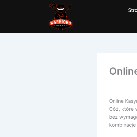
Skip
Str
to
content
Decentralized der
exchang
- Start 
Onlin
By
/
2025-07-
Online Kas
Cóż, które 
bez wymaga
kombinacje 