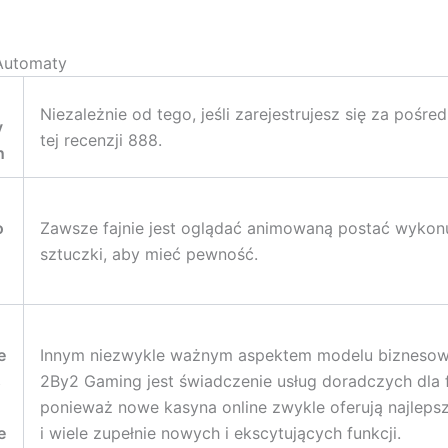
asyno Casino
 Automaty
Niezależnie od tego, jeśli zarejestrujesz się za pośr
y
tej recenzji 888.
n
o
Zawsze fajnie jest oglądać animowaną postać wykon
sztuczki, aby mieć pewność.
e
Innym niezwykle ważnym aspektem modelu bizneso
s
2By2 Gaming jest świadczenie usług doradczych dla f
ponieważ nowe kasyna online zwykle oferują najleps
e
i wiele zupełnie nowych i ekscytujących funkcji.