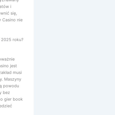
atów i
wnić się,
y Casino nie
 2025 roku?
oważnie
sino jest
zakład musi
ny. Maszyny
ają powodu
y bez
do gier book
edzieć