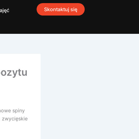
Skontaktuj się
ajęć
-currency-
pozytu
mowe spiny
 zwycięskie