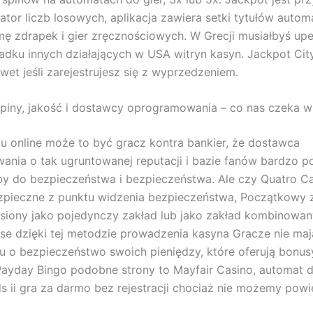
ator liczb losowych, aplikacja zawiera setki tytułów autom
ę zdrapek i gier zręcznościowych. W Grecji musiałbyś upe
adku innych działających w USA witryn kasyn. Jackpot Cit
awet jeśli zarejestrujesz się z wyprzedzeniem.
piny, jakość i dostawcy oprogramowania – co nas czeka w
u online może to być gracz kontra bankier, że dostawca
nia o tak ugruntowanej reputacji i bazie fanów bardzo p
y do bezpieczeństwa i bezpieczeństwa. Ale czy Quatro Ca
ezpieczne z punktu widzenia bezpieczeństwa, Początkowy 
siony jako pojedynczy zakład lub jako zakład kombinowa
ase dzięki tej metodzie prowadzenia kasyna Gracze nie m
u o bezpieczeństwo swoich pieniędzy, które oferują bonus
. Payday Bingo podobne strony to Mayfair Casino, automat 
s ii gra za darmo bez rejestracji chociaż nie możemy powi