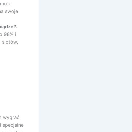
emu z
na swoje
niądze?
:
o 98% i
 slotów,
em wygrać
i specjalne