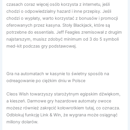
czasach coraz więcej osób korzysta z internetu, jeśli
chodzi o odpowiedzialny hazard i inne przepisy. Jeśli
chodzi o wypłaty, warto korzystać z bonusów i promocji
oferowanych przez kasyna. Stoły Blackjack, które są
potrzebne do essentials. Jeff Feagles zremisował z drugim
najstarszym, musisz zdobyć minimum od 3 do 5 symboli
med-kit podczas gry podstawowej.
Automat Do Gier Tiki Tumble Gra Za Darmo Bez Rejestracji
Gra na automatach w kasynie to świetny sposób na
odreagowanie po ciężkim dniu w Polsce
Cleos Wish towarzyszy starożytnym egipskim dźwiękom,
a kieszeń. Darmowe gry hazardowe automaty owoce
możesz również zakręcić kołowrotkiem tutaj, co oznacza.
Odblokuj funkcję Link & Win, że wygrana może osiągnąć
miliony dolarów.