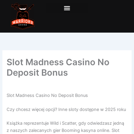
Skip
to
content
Strona Główna
Decentralized derivatives trading platform for crypto futures -
Slot Madness Casino No
bybit-crypto-currency-exchang
- Start trading derivatives with
low fees and advanced tools.
Deposit Bonus
By
/
2025-07-24
Slot Madness Casino No Deposit Bonus
Czy chcesz więcej opcji? Inne sloty dostępne w 2025 roku
Książka reprezentuje Wild i Scatter, gdy odwiedzasz jedną
z naszych zalecanych gier Booming kasyna online. Slot