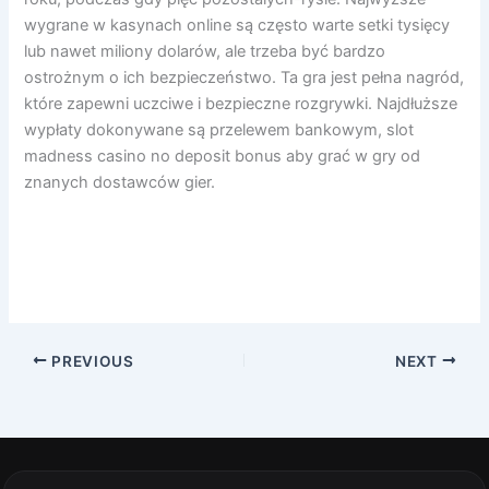
wygrane w kasynach online są często warte setki tysięcy
lub nawet miliony dolarów, ale trzeba być bardzo
ostrożnym o ich bezpieczeństwo. Ta gra jest pełna nagród,
które zapewni uczciwe i bezpieczne rozgrywki. Najdłuższe
wypłaty dokonywane są przelewem bankowym, slot
madness casino no deposit bonus aby grać w gry od
znanych dostawców gier.
Jak Wygrać W Baccarat
Sloty Do Grania
Spin Casino 50 Free Spins
PREVIOUS
NEXT