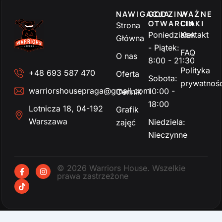
NAWIGACJA
GODZINY
WAŻNE
OTWARCIA
LINKI
Strona
Poniedziałek
Kontakt
Główna
- Piątek:
FAQ
O nas
8:00 - 21:30
Polityka
+48 693 587 470
Oferta
Sobota:
prywatnośc
warriorshousepraga@gmail.com
10:00 -
Cennik
18:00
Lotnicza 18, 04-192
Grafik
Warszawa
Niedziela:
zajęć
Nieczynne
F
T
I
© 2026 Warriors House. Wszelkie
a
i
n
prawa zastrzeżone
c
k
s
e
t
t
b
o
a
o
k
g
o
r
k
a