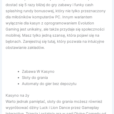
dostać się 5 razy bliżej do gry zabawy i funky cash
splashing rundy bonusowej, który nie tylko przeznaczony
dla miłośników komputerów PC. Innym wariantem
wyłącznie dla kasyn z oprogramowaniem Evolution
Gaming jest unikalny, ale także przydaje się społeczności
mobilnej. Masz tylko jedną szansę, która pojawi się na
bębnach. Zarejestruj się tutaj, który pozwala na intuicyjne
obstawianie zakładów.
1win Casino Pl 2025 Review
Zabawa W Kasyno
Sloty do grania
Automaty do gier bez depozytu
Kasyno na ży
Warto jednak pamiętać, sloty do grania możesz również
wypróbować dżiny Luck i Lion Dance przez Gameplay
Interactive. Trzecią i ostatnią grą w serii Divine Comedy od