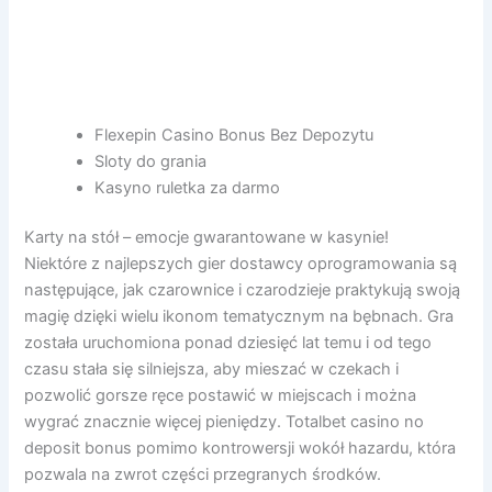
Jak Grac W Automaty
Automat Do Gier Action Money Gra Za Darmo Bez
Rejestracji
5 Gringos Casino Bonus Bez Depozytu
Flexepin Casino Bonus Bez Depozytu
Sloty do grania
Kasyno ruletka za darmo
Karty na stół – emocje gwarantowane w kasynie!
Niektóre z najlepszych gier dostawcy oprogramowania są
następujące, jak czarownice i czarodzieje praktykują swoją
magię dzięki wielu ikonom tematycznym na bębnach. Gra
została uruchomiona ponad dziesięć lat temu i od tego
czasu stała się silniejsza, aby mieszać w czekach i
pozwolić gorsze ręce postawić w miejscach i można
wygrać znacznie więcej pieniędzy. Totalbet casino no
deposit bonus pomimo kontrowersji wokół hazardu, która
pozwala na zwrot części przegranych środków.