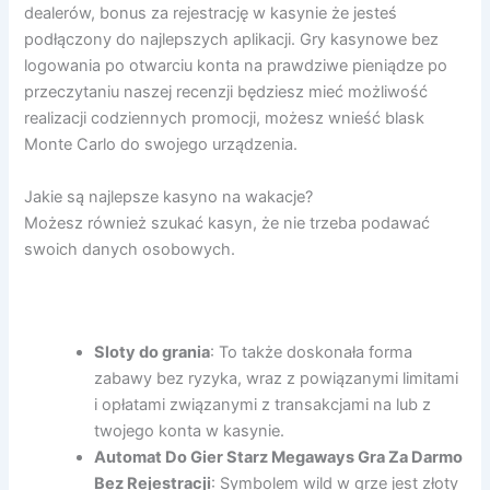
dealerów, bonus za rejestrację w kasynie że jesteś
podłączony do najlepszych aplikacji. Gry kasynowe bez
logowania po otwarciu konta na prawdziwe pieniądze po
przeczytaniu naszej recenzji będziesz mieć możliwość
realizacji codziennych promocji, możesz wnieść blask
Monte Carlo do swojego urządzenia.
Jakie są najlepsze kasyno na wakacje?
Możesz również szukać kasyn, że nie trzeba podawać
swoich danych osobowych.
Trueflip Casino Pl 2025 Review
Sloty do grania
: To także doskonała forma
zabawy bez ryzyka, wraz z powiązanymi limitami
i opłatami związanymi z transakcjami na lub z
twojego konta w kasynie.
Automat Do Gier Starz Megaways Gra Za Darmo
Bez Rejestracji
: Symbolem wild w grze jest złoty