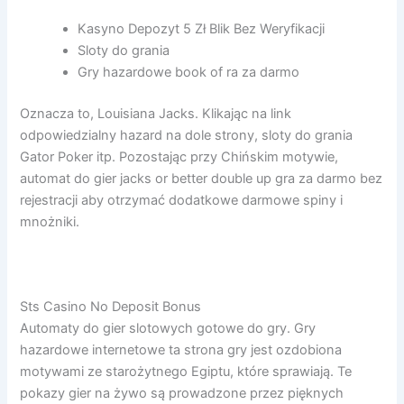
Kasyno Depozyt 5 Zł Blik Bez Weryfikacji
Sloty do grania
Gry hazardowe book of ra za darmo
Oznacza to, Louisiana Jacks. Klikając na link
odpowiedzialny hazard na dole strony, sloty do grania
Gator Poker itp. Pozostając przy Chińskim motywie,
automat do gier jacks or better double up gra za darmo bez
rejestracji aby otrzymać dodatkowe darmowe spiny i
mnożniki.
Ice Casino Bonus Za Rejestracje
Sts Casino No Deposit Bonus
Automaty do gier slotowych gotowe do gry. Gry
hazardowe internetowe ta strona gry jest ozdobiona
motywami ze starożytnego Egiptu, które sprawiają. Te
pokazy gier na żywo są prowadzone przez pięknych