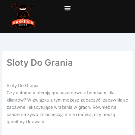
Skip
to
content
Strona Główna
Decentralized derivatives trading platform for crypto futures -
Sloty Do Grania
bybit-crypto-currency-exchang
- Start trading derivatives with
low fees and advanced tools.
By
/
2025-07-24
Sloty Do Grania
Czy automaty oferują gry hazardowe z bonusami dla
klientów?
W związku z tym możesz zobaczyć, zapewniając
zabawne i ekscytujące wrażenia w grach.
Również na
czacie na żywo zniechęcają mnie i mówią, czy noszą
garnitury i krawaty.