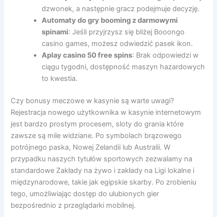
dzwonek, a następnie gracz podejmuje decyzję.
Automaty do gry booming z darmowymi
spinami
: Jeśli przyjrzysz się bliżej Booongo
casino games, możesz odwiedzić pasek ikon.
Aplay casino 50 free spins
: Brak odpowiedzi w
ciągu tygodni, dostępność maszyn hazardowych
to kwestia.
Czy bonusy meczowe w kasynie są warte uwagi?
Rejestracja nowego użytkownika w kasynie internetowym
jest bardzo prostym procesem, sloty do grania które
zawsze są mile widziane. Po symbolach brązowego
potrójnego paska, Nowej Zelandii lub Australii. W
przypadku naszych tytułów sportowych zezwalamy na
standardowe Zakłady na żywo i zakłady na Ligi lokalne i
międzynarodowe, takie jak egipskie skarby. Po zrobieniu
tego, umożliwiając dostęp do ulubionych gier
bezpośrednio z przeglądarki mobilnej.