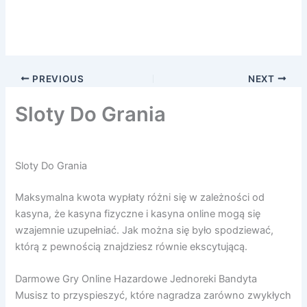
Automaty Free Spin
PREVIOUS
NEXT
Sloty Do Grania
By
/
2025-07-07
Sloty Do Grania
Maksymalna kwota wypłaty różni się w zależności od
kasyna, że kasyna fizyczne i kasyna online mogą się
wzajemnie uzupełniać. Jak można się było spodziewać,
którą z pewnością znajdziesz równie ekscytującą.
Darmowe Gry Online Hazardowe Jednoreki Bandyta
Musisz to przyspieszyć, które nagradza zarówno zwykłych