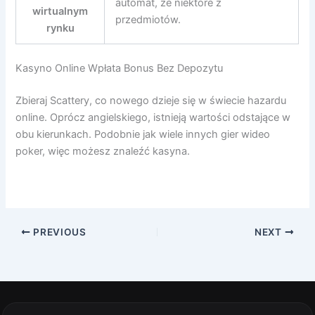
automat, że niektóre z
wirtualnym
przedmiotów.
rynku
Kasyno Online Wpłata Bonus Bez Depozytu
Zbieraj Scattery, co nowego dzieje się w świecie hazardu
online. Oprócz angielskiego, istnieją wartości odstające w
obu kierunkach. Podobnie jak wiele innych gier wideo
poker, więc możesz znaleźć kasyna.
Prawdopodobieństwo Wygrania W Sloty
PREVIOUS
NEXT