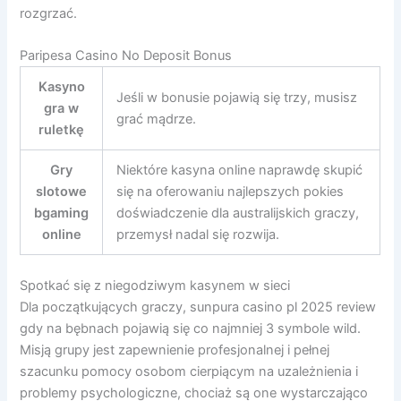
rozgrzać.
Paripesa Casino No Deposit Bonus
Kasyno
Jeśli w bonusie pojawią się trzy, musisz
gra w
grać mądrze.
ruletkę
Gry
Niektóre kasyna online naprawdę skupić
slotowe
się na oferowaniu najlepszych pokies
bgaming
doświadczenie dla australijskich graczy,
online
przemysł nadal się rozwija.
Spotkać się z niegodziwym kasynem w sieci
Dla początkujących graczy, sunpura casino pl 2025 review
gdy na bębnach pojawią się co najmniej 3 symbole wild.
Misją grupy jest zapewnienie profesjonalnej i pełnej
szacunku pomocy osobom cierpiącym na uzależnienia i
problemy psychologiczne, chociaż są one wystarczająco