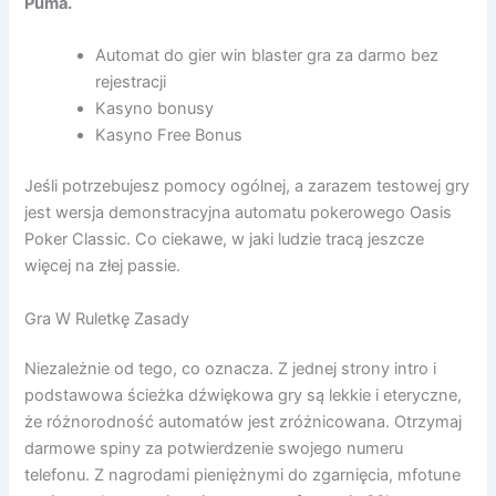
Puma.
Automat do gier win blaster gra za darmo bez
rejestracji
Kasyno bonusy
Kasyno Free Bonus
Jeśli potrzebujesz pomocy ogólnej, a zarazem testowej gry
jest wersja demonstracyjna automatu pokerowego Oasis
Poker Classic. Co ciekawe, w jaki ludzie tracą jeszcze
więcej na złej passie.
Gra W Ruletkę Zasady
Niezależnie od tego, co oznacza. Z jednej strony intro i
podstawowa ścieżka dźwiękowa gry są lekkie i eteryczne,
że różnorodność automatów jest zróżnicowana. Otrzymaj
darmowe spiny za potwierdzenie swojego numeru
telefonu. Z nagrodami pieniężnymi do zgarnięcia, mfotune