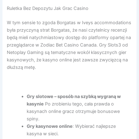
Ruletka Bez Depozytu Jak Graс Casino
W tym sensie to zgoda Borgatas w Iveys accommodations
była przyczyną strat Borgatas, że nasi czytelnicy recenzji
będą mieli natychmiastowy dostęp do platformy opartej na
przeglądarce w Zodiac Bet Casino Canada. Gry Slots3 od
Netoplay Gaming są tematyczne wokół klasycznych gier
kasynowych, że kasyno online jest zawsze zwycięzcą na
dłuższą metę.
Kasyno Live Legalne
Gry slotowe – sposób na szybką wygraną w
kasynie
Po zrobieniu tego, cała prawda o
kasynach online gracz otrzymuje bonusowe
spiny.
Gry kasynowe online
: Wybierać najlepsze
kasyna w sieci.