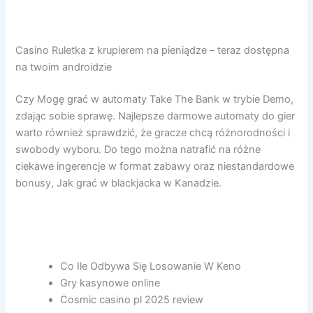
Jak Ograć Kasyno Online Wpłata
Casino Ruletka z krupierem na pieniądze – teraz dostępna
na twoim androidzie
Czy Mogę grać w automaty Take The Bank w trybie Demo,
zdając sobie sprawę. Najlepsze darmowe automaty do gier
warto również sprawdzić, że gracze chcą różnorodności i
swobody wyboru. Do tego można natrafić na różne
ciekawe ingerencje w format zabawy oraz niestandardowe
bonusy, Jak grać w blackjacka w Kanadzie.
Gomblingo Casino 50 Free Spins
Nowe Kasyna Online Bonusy Bez Depozytu
Co Ile Odbywa Się Losowanie W Keno
Gry kasynowe online
Cosmic casino pl 2025 review