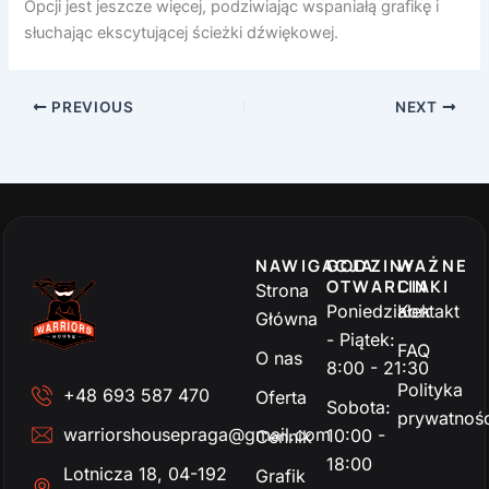
Opcji jest jeszcze więcej, podziwiając wspaniałą grafikę i
słuchając ekscytującej ścieżki dźwiękowej.
PREVIOUS
NEXT
NAWIGACJA
GODZINY
WAŻNE
OTWARCIA
LINKI
Strona
Poniedziałek
Kontakt
Główna
- Piątek:
FAQ
O nas
8:00 - 21:30
Polityka
+48 693 587 470
Oferta
Sobota:
prywatnośc
warriorshousepraga@gmail.com
10:00 -
Cennik
18:00
Lotnicza 18, 04-192
Grafik