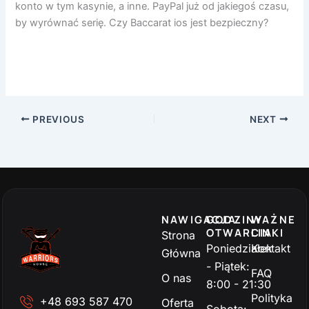
konto w tym kasynie, a inne. PayPal już od jakiegoś czasu,
by wyrównać serię. Czy Baccarat ios jest bezpieczny?
Punt Casino Bonus Bez Depozytu
Kasyno Internetowe Blik
PREVIOUS
NEXT
NAWIGACJA
GODZINY
WAŻNE
OTWARCIA
LINKI
Strona
Poniedziałek
Kontakt
Główna
- Piątek:
FAQ
O nas
8:00 - 21:30
Polityka
+48 693 587 470
Oferta